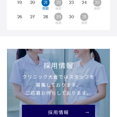
19
20
21
22
23
24
25
26
27
28
29
30
31
採用情報
クリニック大倉ではスタッフを
募集しております。
ご応募お待ちしております。
採用情報