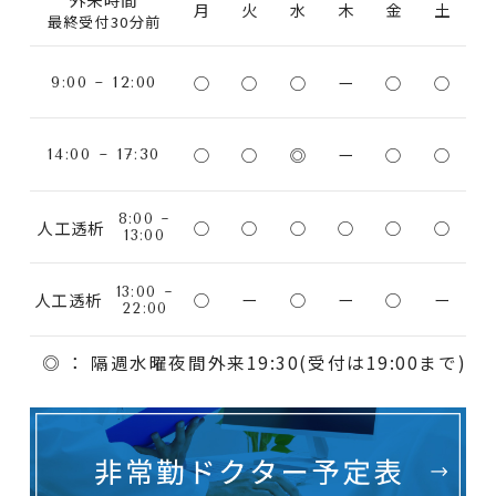
月
火
水
木
金
土
最終受付30分前
○
○
○
ー
○
○
9:00 ~ 12:00
○
○
◎
ー
○
○
14:00 ~ 17:30
8:00 ~
○
○
○
○
○
○
人工透析
13:00
13:00 ~
○
ー
○
ー
○
ー
人工透析
22:00
◎ ： 隔週水曜夜間外来19:30(受付は19:00まで)