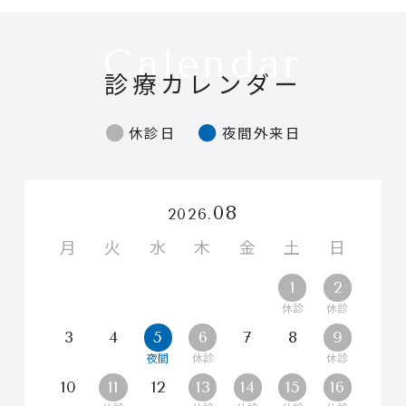
Calendar
診療カレンダー
休診日
夜間外来日
08
2026.
月
火
水
木
金
土
日
1
2
3
4
5
6
7
8
9
10
11
12
13
14
15
16